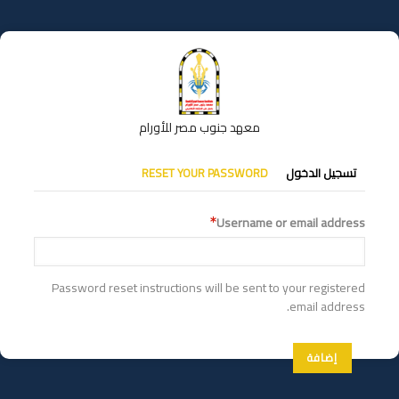
تجاوز
إلى
المحتوى
الرئيسي
معهد جنوب مصر للأورام
التبويبات
تسجيل الدخول
RESET YOUR PASSWORD
الأساسية
Username or email address
Password reset instructions will be sent to your registered
email address.