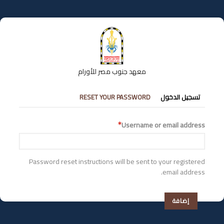
تجاوز
إلى
المحتوى
الرئيسي
معهد جنوب مصر للأورام
التبويبات
تسجيل الدخول
RESET YOUR PASSWORD
الأساسية
Username or email address
Password reset instructions will be sent to your registered
email address.