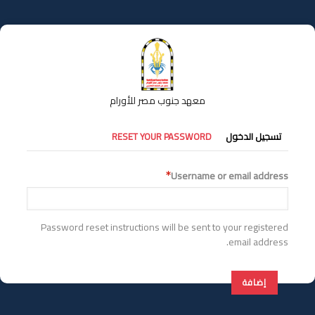
تجاوز
إلى
المحتوى
الرئيسي
معهد جنوب مصر للأورام
التبويبات
تسجيل الدخول
RESET YOUR PASSWORD
الأساسية
Username or email address
Password reset instructions will be sent to your registered
email address.