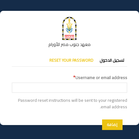
تجاوز
إلى
المحتوى
الرئيسي
معهد جنوب مصر للأورام
التبويبات
تسجيل الدخول
RESET YOUR PASSWORD
الأساسية
Username or email address
Password reset instructions will be sent to your registered
email address.