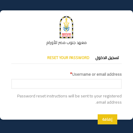
تجاوز
إلى
المحتوى
الرئيسي
معهد جنوب مصر للأورام
التبويبات
تسجيل الدخول
RESET YOUR PASSWORD
الأساسية
Username or email address
Password reset instructions will be sent to your registered
email address.