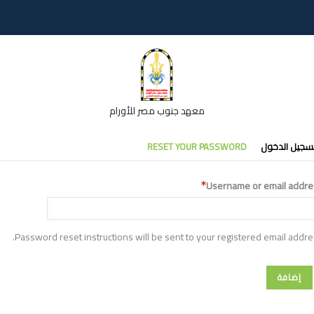
معهد جنوب مصر للأورام
تبويبات
سجيل الدخول
RESET YOUR PASSWORD
أساسية
Username or email addre
Password reset instructions will be sent to your registered email addre