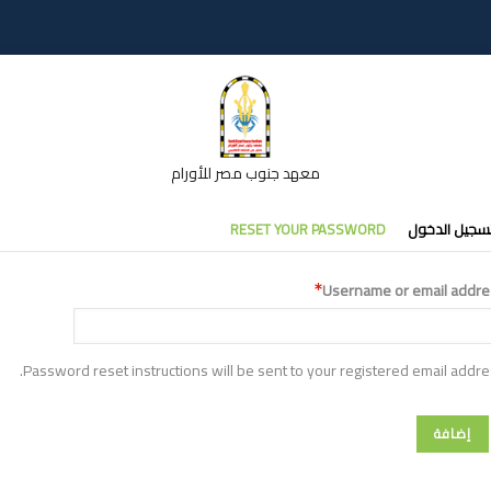
معهد جنوب مصر للأورام
تبويبات
سجيل الدخول
RESET YOUR PASSWORD
أساسية
Username or email addre
Password reset instructions will be sent to your registered email addre