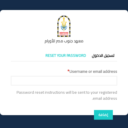
تجاوز
إلى
المحتوى
الرئيسي
معهد جنوب مصر للأورام
التبويبات
تسجيل الدخول
RESET YOUR PASSWORD
الأساسية
Username or email address
Password reset instructions will be sent to your registered
email address.