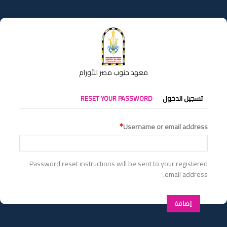
تجاوز
إلى
المحتوى
الرئيسي
معهد جنوب مصر للأورام
التبويبات
تسجيل الدخول
RESET YOUR PASSWORD
الأساسية
Username or email address
Password reset instructions will be sent to your registered
email address.