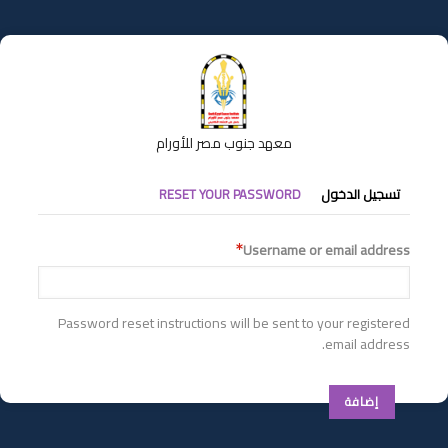
تجاوز
إلى
المحتوى
الرئيسي
معهد جنوب مصر للأورام
التبويبات
تسجيل الدخول
RESET YOUR PASSWORD
الأساسية
Username or email address
Password reset instructions will be sent to your registered
email address.