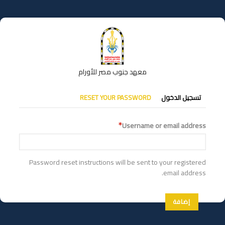
تجاوز
إلى
المحتوى
الرئيسي
معهد جنوب مصر للأورام
التبويبات
تسجيل الدخول
RESET YOUR PASSWORD
الأساسية
Username or email address
Password reset instructions will be sent to your registered
email address.