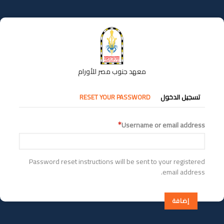
تجاوز
إلى
المحتوى
الرئيسي
معهد جنوب مصر للأورام
التبويبات
تسجيل الدخول
RESET YOUR PASSWORD
الأساسية
Username or email address
Password reset instructions will be sent to your registered
email address.