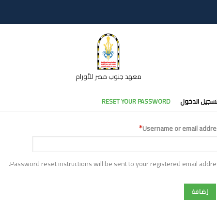
معهد جنوب مصر للأورام
تبويبات
سجيل الدخول
RESET YOUR PASSWORD
أساسية
Username or email addre
Password reset instructions will be sent to your registered email addre