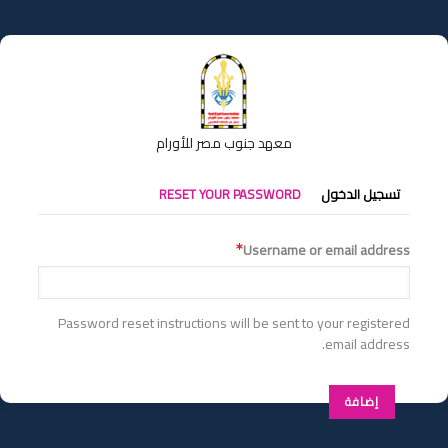
تجاوز
إلى
المحتوى
الرئيسي
معهد جنوب مصر للأورام
التبويبات
تسجيل الدخول
RESET YOUR PASSWORD
الأساسية
Username or email address
Password reset instructions will be sent to your registered
email address.