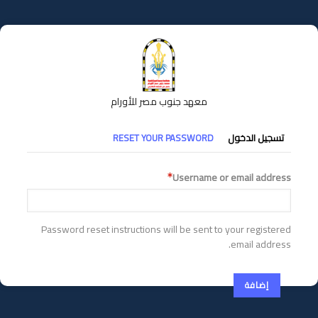
تجاوز
إلى
المحتوى
الرئيسي
معهد جنوب مصر للأورام
التبويبات
تسجيل الدخول
RESET YOUR PASSWORD
الأساسية
Username or email address
Password reset instructions will be sent to your registered
email address.