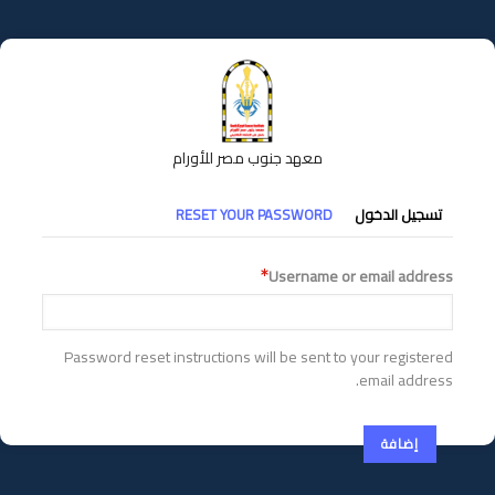
تجاوز
إلى
المحتوى
الرئيسي
معهد جنوب مصر للأورام
التبويبات
تسجيل الدخول
RESET YOUR PASSWORD
الأساسية
Username or email address
Password reset instructions will be sent to your registered
email address.