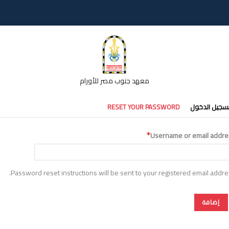
معهد جنوب مصر للأورام
تبويبات
سجيل الدخول
RESET YOUR PASSWORD
أساسية
Username or email addre
Password reset instructions will be sent to your registered email addre