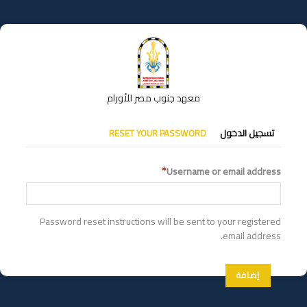
تجاوز
إلى
المحتوى
الرئيسي
معهد جنوب مصر للأورام
التبويبات
تسجيل الدخول
RESET YOUR PASSWORD
الأساسية
Username or email address
Password reset instructions will be sent to your registered
email address.