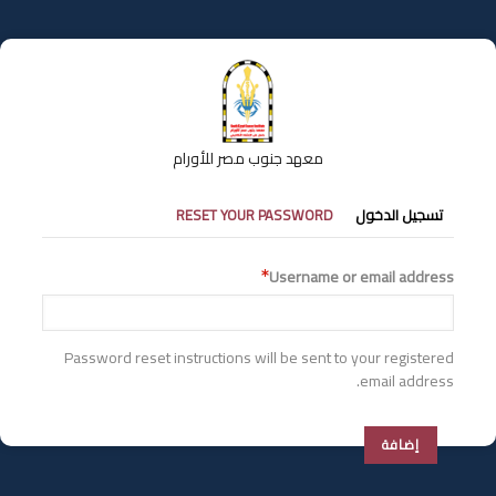
تجاوز
إلى
المحتوى
الرئيسي
معهد جنوب مصر للأورام
التبويبات
تسجيل الدخول
RESET YOUR PASSWORD
الأساسية
Username or email address
Password reset instructions will be sent to your registered
email address.