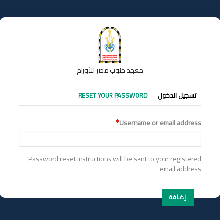
تجاوز
إلى
المحتوى
الرئيسي
معهد جنوب مصر للأورام
التبويبات
تسجيل الدخول
RESET YOUR PASSWORD
الأساسية
Username or email address
Password reset instructions will be sent to your registered
email address.