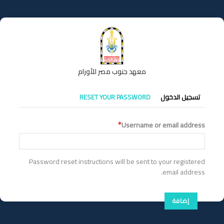
تجاوز
إلى
المحتوى
الرئيسي
معهد جنوب مصر للأورام
التبويبات
تسجيل الدخول
RESET YOUR PASSWORD
الأساسية
Username or email address
Password reset instructions will be sent to your registered
email address.