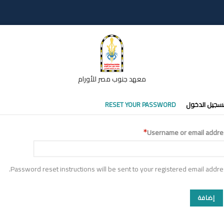
معهد جنوب مصر للأورام
تبويبات
سجيل الدخول
RESET YOUR PASSWORD
أساسية
Username or email addre
Password reset instructions will be sent to your registered email addre