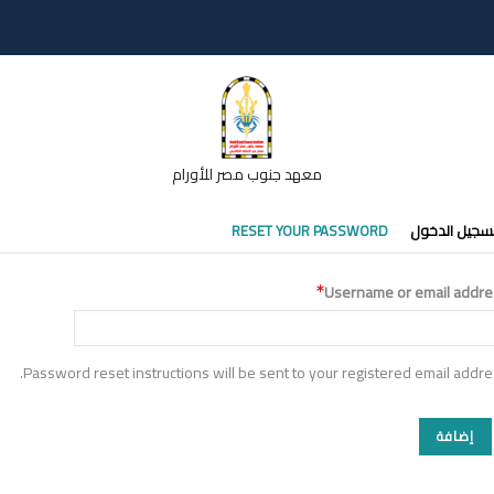
معهد جنوب مصر للأورام
تبويبات
سجيل الدخول
RESET YOUR PASSWORD
أساسية
Username or email addre
Password reset instructions will be sent to your registered email addre