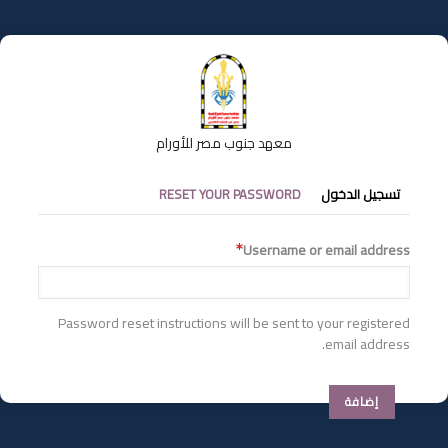
تجاوز
إلى
المحتوى
الرئيسي
معهد جنوب مصر للأورام
التبويبات
تسجيل الدخول
RESET YOUR PASSWORD
الأساسية
Username or email address
Password reset instructions will be sent to your registered
email address.