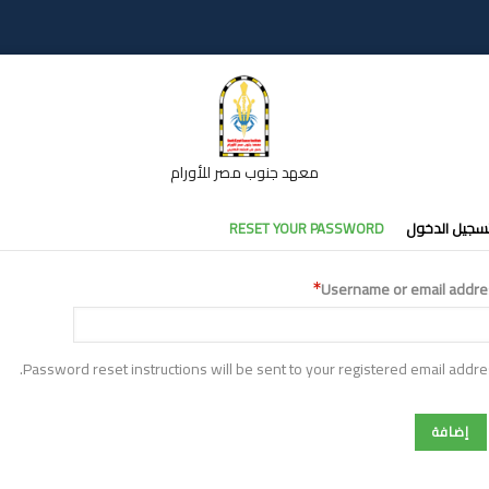
معهد جنوب مصر للأورام
تبويبات
سجيل الدخول
RESET YOUR PASSWORD
أساسية
Username or email addre
Password reset instructions will be sent to your registered email addre