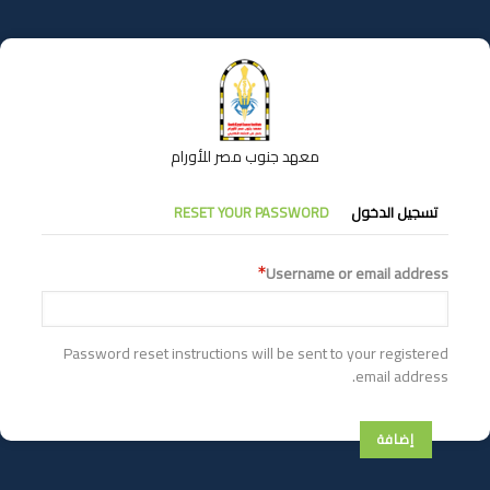
تجاوز
إلى
المحتوى
الرئيسي
معهد جنوب مصر للأورام
التبويبات
تسجيل الدخول
RESET YOUR PASSWORD
الأساسية
Username or email address
Password reset instructions will be sent to your registered
email address.