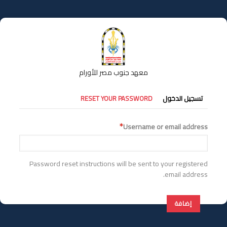
تجاوز
إلى
المحتوى
الرئيسي
معهد جنوب مصر للأورام
التبويبات
تسجيل الدخول
RESET YOUR PASSWORD
الأساسية
Username or email address
Password reset instructions will be sent to your registered
email address.