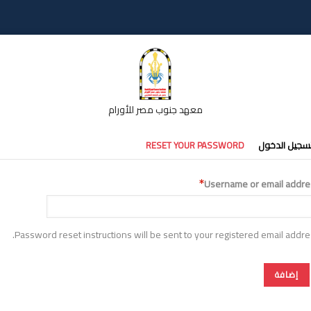
معهد جنوب مصر للأورام
تبويبات
سجيل الدخول
RESET YOUR PASSWORD
أساسية
Username or email addre
Password reset instructions will be sent to your registered email addre