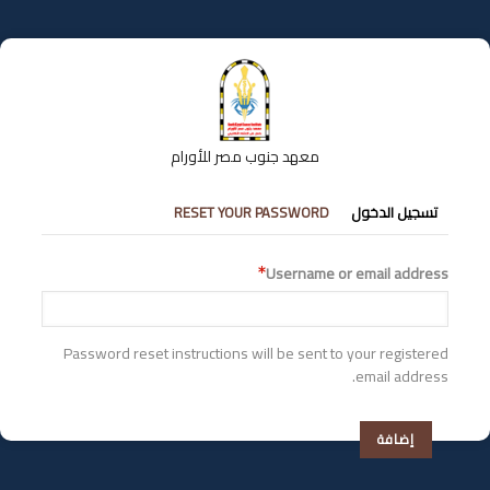
تجاوز
إلى
المحتوى
الرئيسي
معهد جنوب مصر للأورام
التبويبات
تسجيل الدخول
RESET YOUR PASSWORD
الأساسية
Username or email address
Password reset instructions will be sent to your registered
email address.