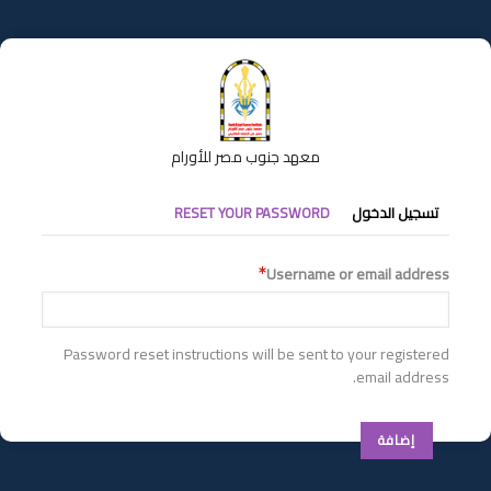
تجاوز
إلى
المحتوى
الرئيسي
معهد جنوب مصر للأورام
التبويبات
تسجيل الدخول
RESET YOUR PASSWORD
الأساسية
Username or email address
Password reset instructions will be sent to your registered
email address.