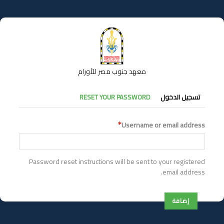
تجاوز
إلى
المحتوى
الرئيسي
معهد جنوب مصر للأورام
التبويبات
تسجيل الدخول
RESET YOUR PASSWORD
الأساسية
Username or email address
Password reset instructions will be sent to your registered
email address.