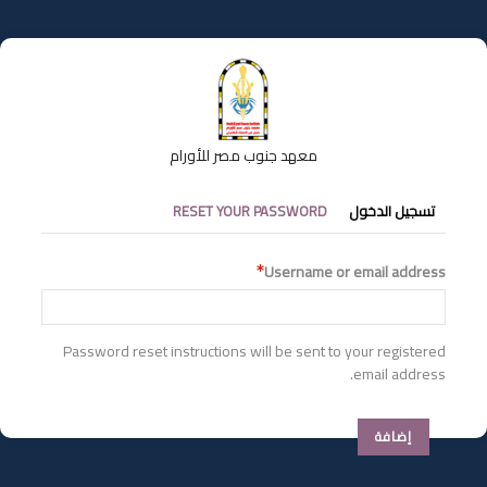
تجاوز
إلى
المحتوى
الرئيسي
معهد جنوب مصر للأورام
التبويبات
تسجيل الدخول
RESET YOUR PASSWORD
الأساسية
Username or email address
Password reset instructions will be sent to your registered
email address.