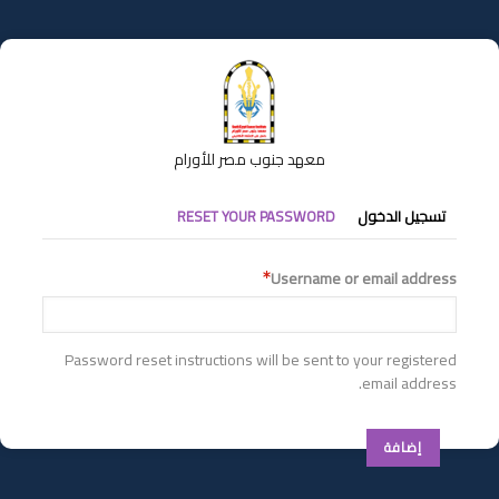
تجاوز
إلى
المحتوى
الرئيسي
معهد جنوب مصر للأورام
التبويبات
تسجيل الدخول
RESET YOUR PASSWORD
الأساسية
Username or email address
Password reset instructions will be sent to your registered
email address.