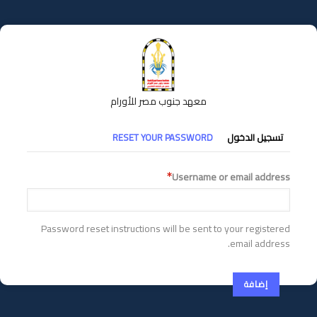
تجاوز
إلى
المحتوى
الرئيسي
معهد جنوب مصر للأورام
التبويبات
تسجيل الدخول
RESET YOUR PASSWORD
الأساسية
Username or email address
Password reset instructions will be sent to your registered
email address.