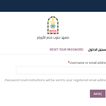
معهد جنوب مصر للأورام
تبويبات
سجيل الدخول
RESET YOUR PASSWORD
أساسية
Username or email addre
Password reset instructions will be sent to your registered email addre