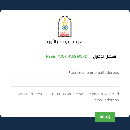
تجاوز
إلى
المحتوى
الرئيسي
معهد جنوب مصر للأورام
التبويبات
تسجيل الدخول
RESET YOUR PASSWORD
الأساسية
Username or email address
Password reset instructions will be sent to your registered
email address.