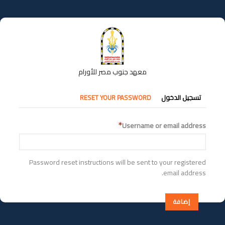
تجاوز
إلى
المحتوى
الرئيسي
معهد جنوب مصر للأورام
التبويبات
تسجيل الدخول
RESET YOUR PASSWORD
الأساسية
Username or email address
Password reset instructions will be sent to your registered
email address.