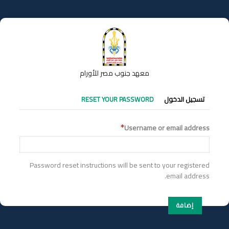
تجاوز
إلى
المحتوى
الرئيسي
معهد جنوب مصر للأورام
التبويبات
تسجيل الدخول
RESET YOUR PASSWORD
الأساسية
Username or email address
Password reset instructions will be sent to your registered
email address.