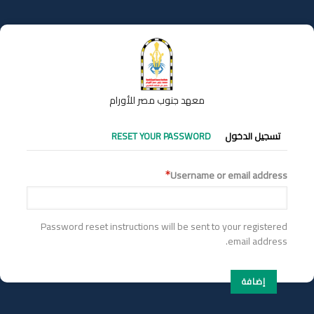
تجاوز
إلى
المحتوى
الرئيسي
معهد جنوب مصر للأورام
التبويبات
تسجيل الدخول
RESET YOUR PASSWORD
الأساسية
Username or email address
Password reset instructions will be sent to your registered
email address.