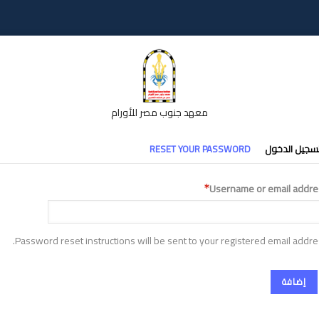
معهد جنوب مصر للأورام
تبويبات
سجيل الدخول
RESET YOUR PASSWORD
أساسية
Username or email addre
Password reset instructions will be sent to your registered email addre