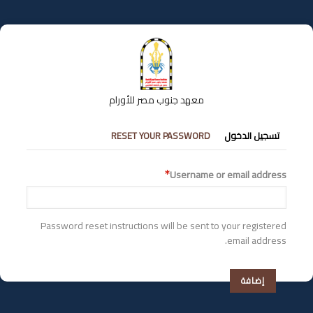
تجاوز
إلى
المحتوى
الرئيسي
معهد جنوب مصر للأورام
التبويبات
تسجيل الدخول
RESET YOUR PASSWORD
الأساسية
Username or email address
Password reset instructions will be sent to your registered
email address.