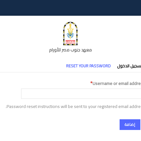
معهد جنوب مصر للأورام
تبويبات
سجيل الدخول
RESET YOUR PASSWORD
أساسية
Username or email addre
Password reset instructions will be sent to your registered email addre