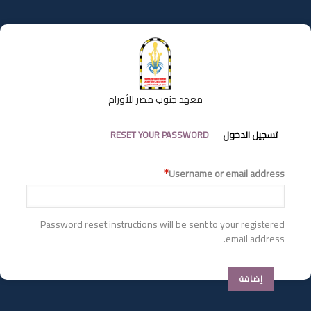
تجاوز
إلى
المحتوى
الرئيسي
معهد جنوب مصر للأورام
التبويبات
تسجيل الدخول
RESET YOUR PASSWORD
الأساسية
Username or email address
Password reset instructions will be sent to your registered
email address.