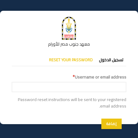
تجاوز
إلى
المحتوى
الرئيسي
معهد جنوب مصر للأورام
التبويبات
تسجيل الدخول
RESET YOUR PASSWORD
الأساسية
Username or email address
Password reset instructions will be sent to your registered
email address.