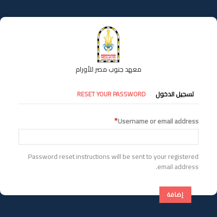
تجاوز
إلى
المحتوى
الرئيسي
معهد جنوب مصر للأورام
التبويبات
تسجيل الدخول
RESET YOUR PASSWORD
الأساسية
Username or email address
Password reset instructions will be sent to your registered
email address.