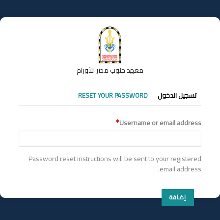
تجاوز
إلى
المحتوى
الرئيسي
معهد جنوب مصر للأورام
التبويبات
تسجيل الدخول
RESET YOUR PASSWORD
الأساسية
Username or email address
Password reset instructions will be sent to your registered
email address.