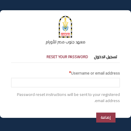
تجاوز
إلى
المحتوى
الرئيسي
معهد جنوب مصر للأورام
التبويبات
تسجيل الدخول
RESET YOUR PASSWORD
الأساسية
Username or email address
Password reset instructions will be sent to your registered
email address.