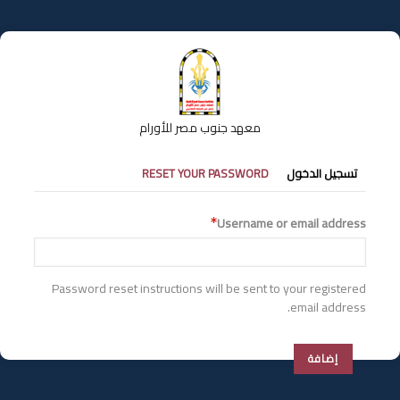
تجاوز
إلى
المحتوى
الرئيسي
معهد جنوب مصر للأورام
التبويبات
تسجيل الدخول
RESET YOUR PASSWORD
الأساسية
Username or email address
Password reset instructions will be sent to your registered
email address.