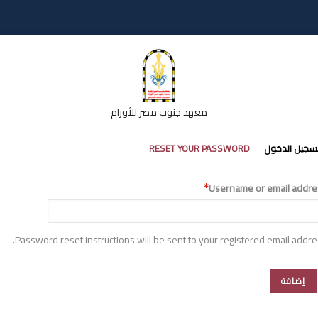
معهد جنوب مصر للأورام
تبويبات
سجيل الدخول
RESET YOUR PASSWORD
أساسية
Username or email addre
Password reset instructions will be sent to your registered email addre