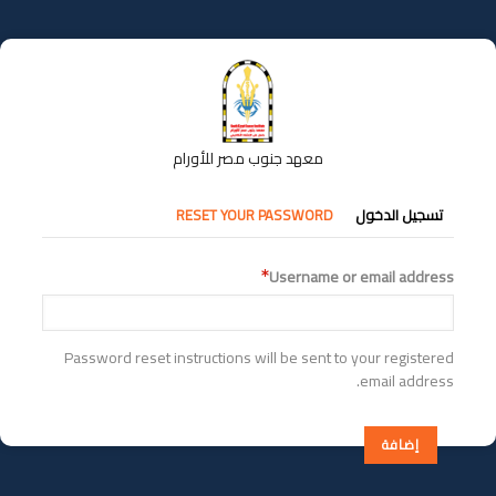
تجاوز
إلى
المحتوى
الرئيسي
معهد جنوب مصر للأورام
التبويبات
تسجيل الدخول
RESET YOUR PASSWORD
الأساسية
Username or email address
Password reset instructions will be sent to your registered
email address.